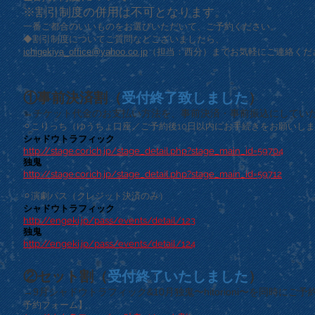
※割引制度の併用は不可となります。
一番ご都合のいいものをお選びいただいて、ご予約ください。
◆割引制度についてご質問などございましたら、
ichigekiya_office@yahoo.co.jp
（担当：西分）までお気軽にご連絡くだ
①事前決済割（
受付終了致しました
）
→チケット代金のお支払い方法を、事前決済・事前振込にしていた
⚪︎こりっち（ゆうちょ口座／ご予約後10日以内にお手続きをお願いし
シャドウトラフィック
http://stage.corich.jp/stage_detail.php?stage_main_id=59704
独鬼
http://stage.corich.jp/stage_detail.php?stage_main_id=59712
⚪︎演劇パス（クレジット決済のみ）
シャドウトラフィック
http://engeki.jp/pass/events/detail/123
独鬼
http://engeki.jp/pass/events/detail/124
②セット割（
受付終了いたしました
）
→9月シャドウトラフィック&10月独鬼〜hitorioni〜を同時に
予約フォーム】