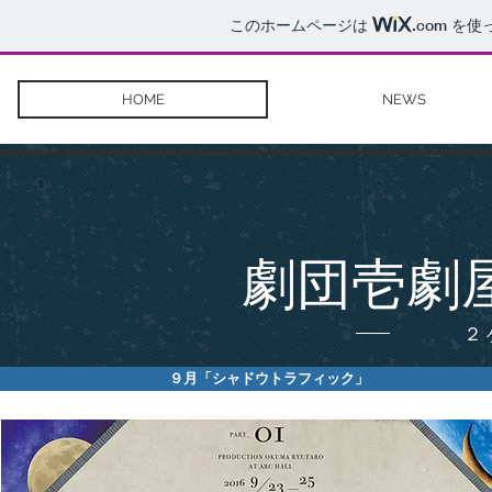
このホームページは
.com
を使
HOME
NEWS
劇団壱劇
２
９月「シャドウトラフィック」