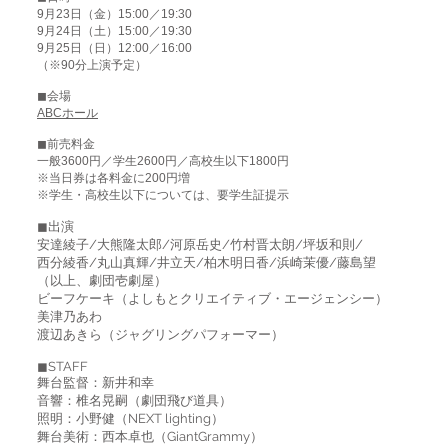
9月23日（金）15:00／19:30
9月24日（土）15:00／19:30
9月25日（日）12:00／16:00
（※90分上演予定）
◼︎会場
ABCホール
◼︎前売料金
一般3600円／学生2600円／高校生以下1800円
※当日券は各料金に200円増
※学生・高校生以下については、要学生証提示
◼︎出演
安達綾子/大熊隆太郎/河原岳史/竹村晋太朗/坪坂和則/
西分綾香/丸山真輝/井立天/柏木明日香/浜崎茉優/藤島望
（以上、劇団壱劇屋）
ビーフケーキ（よしもとクリエイティブ・エージェンシー）
美津乃あわ
渡辺あきら（ジャグリングパフォーマー）
◼︎STAFF
舞台監督：新井和幸
音響：椎名晃嗣（劇団飛び道具）
照明：小野健（NEXT lighting）
舞台美術：西本卓也（GiantGrammy）