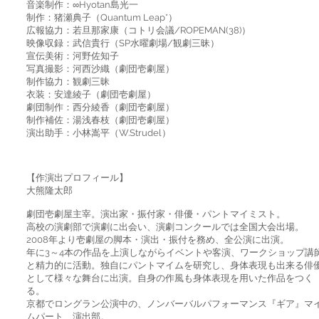
音楽制作：∞Hyotan島光一
制作：猪瀬典子（Quantum Leap*）
広報協力：若旦那家康（コトリ会議/ROPEMAN(38)）
映像収録：武信貴行（SP水曜劇場/観劇三昧）
宣伝美術：河野佐知子
写真撮影：河西沙織（劇団壱劇屋）
制作協力：観劇三昧
衣装：安達綾子（劇団壱劇屋）
劇団制作：西分綾香（劇団壱劇屋）
制作補佐：湯浅春枝（劇団壱劇屋）
演出助手：小林嵩平（W.Strudel）
【作演出プロフィール】
大熊隆太郎
劇団壱劇屋主宰。演出家・振付家・俳優・パントマイミスト。
高校の演劇部で演劇に出会い、演劇コンクールでは全国大会出場。
2008年より壱劇屋の脚本・演出・振付を務め、全公演に出演。
年に3～4本の作品を上演しながらイベントや客演、ワークショップ講
と精力的に活動。独自にパントマイムを研究し、身体表現も出来る俳
として様々な舞台に出演。自身の作風も身体表現を用いた作品をつく
る。
京都でロングラン公演中の、ノンバーバルパフォーマンス『ギア』マ
ムパート、演出部。