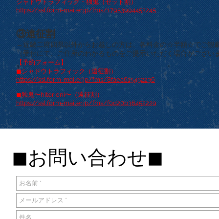
シャドウトラフィック・独鬼（セット割）
https://ssl.form-mailer.jp/fms/17953994452245
③遠征割
→近畿二府四県以外からお越しの方は、各料金の☆半額☆でご観
（受付にて、ご住所のわかるものをご提示いただく場合がござい
【予約フォーム】
◼︎シャドウトラフィック（遠征割）
https://ssl.form-mailer.jp/fms/8faea615452236
◼︎独鬼〜hitorioni〜（遠征割）
https://ssl.form-mailer.jp/fms/f9d20b36452229
◼︎お問い合わせ◼︎