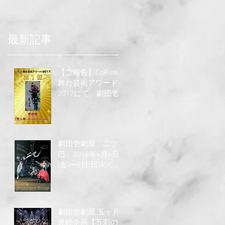
最新記事
【ご報告】CoRich!
舞台芸術アワード
2017にて、劇団壱
劇屋「荒人神」が
第１位を獲得しま
した！！！
劇団壱劇屋「二ツ
巴」2018年4月6日
(金)〜8日(日)ABCホ
ールにて上演
劇団壱劇屋 五ヶ月
連続企画【五彩の