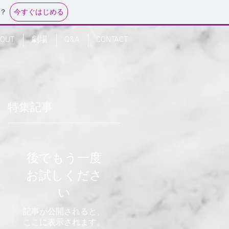
今すぐはじめる
？
OUT
劇場
Q&A
CONTACT
特集記事
後でもう一度
お試しくださ
い
記事が公開されると、
ここに表示されます。