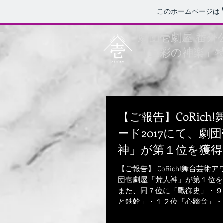
このホームページは
​劇団壱劇屋 番外
「五彩の神楽」
【ご報告】CoRich
ード2017にて、劇
神」が第１位を獲得
た！！！
【ご報告】 CoRich!舞台芸術アワード2017にて、劇
団壱劇屋「荒人神」が第１位を
また、同７位に「戰御史」・９
と鉄幹」・１２位「心踏音」・
ランクイン！ たくさんのクチコミおよび投票、本当