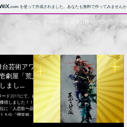
.com
を使って作成されました。あなたも無料で作ってみませんか
公演
HOME
NEWS
公演日程
TICKET
AB
特設サイト
!舞台芸術アワ
団壱劇屋「荒人
しまし
獲得しました！！！
位に「人恋歌〜晶子
１５位「憫笑姫」も